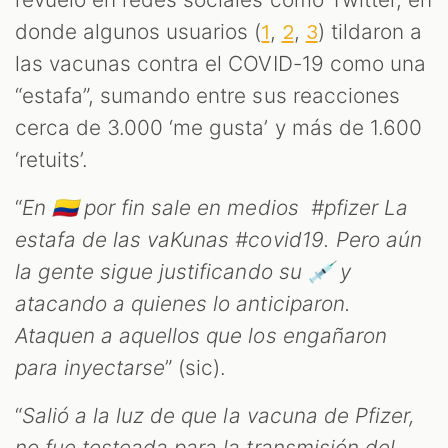
donde algunos usuarios (
,
,
) tildaron a
1
2
3
las vacunas contra el COVID-19 como una
“estafa”, sumando entre sus reacciones
cerca de 3.000 ‘me gusta’ y más de 1.600
‘retuits’.
“
En 🇨🇴 por fin sale en medios #pfizer La
estafa de las vaKunas #covid19. Pero aún
la gente sigue justificando su 💉 y
atacando a quienes lo anticiparon.
Ataquen a aquellos que los engañaron
para inyectarse
” (sic).
“
Salió a la luz de que la vacuna de Pfizer,
no fue testeada para la transmisión del