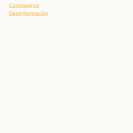
Coronavirus
Desinformación
SECCIONES
CONTACTO
ESPECIALES
CHEQUEOS
ZOOM
INVESTIGACIONES
COLOMBIACHECK
SOBRE NOSOTROS
POLÍTICA DE DATOS
PREGUNTAS FRECUENTES
METODOLOGÍA
TÉRMINOS Y CONDICIONES
Un proyecto de