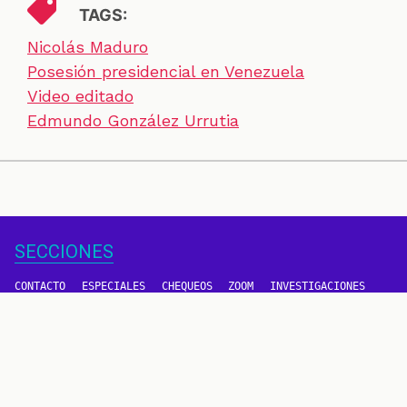
TAGS:
Nicolás Maduro
Posesión presidencial en Venezuela
Video editado
Edmundo González Urrutia
SECCIONES
CONTACTO
ESPECIALES
CHEQUEOS
ZOOM
INVESTIGACIONES
COLOMBIACHECK
SOBRE NOSOTROS
POLÍTICA DE DATOS
PREGUNTAS FRECUENTES
METODOLOGÍA
TÉRMINOS Y CONDICIONES