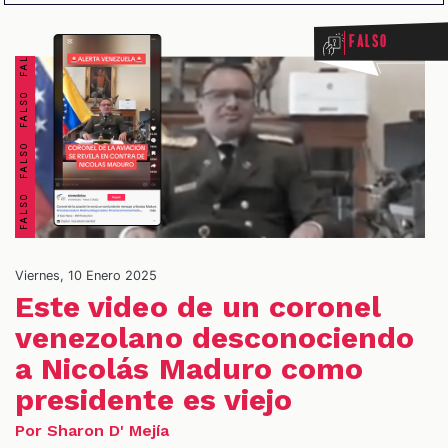
FALSO FALSO FALSO FALSO FALSO FALSO FALSO FALSO
Falso
OS
Viernes, 10 Enero 2025
Este video de un coronel
venezolano desconociendo
a Nicolás Maduro como
presidente es viejo
Por Sharon D' Mejía