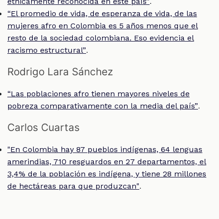
.
étnicamente reconocida en este país”
“El promedio de vida, de esperanza de vida, de las
mujeres afro en Colombia es 5 años menos que el
resto de la sociedad colombiana. Eso evidencia el
.
racismo estructural”
Rodrigo Lara Sánchez
“Las poblaciones afro tienen mayores niveles de
.
pobreza comparativamente con la media del país”
Carlos Cuartas
"En Colombia hay 87 pueblos indígenas, 64 lenguas
amerindias, 710 resguardos en 27 departamentos, el
3,4% de la población es indígena, y tiene 28 millones
.
de hectáreas para que produzcan"