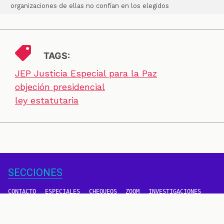
organizaciones de ellas no confían en los elegidos
TAGS:
JEP Justicia Especial para la Paz
objeción presidencial
ley estatutaria
SECCIONES
CONTACTO
ESPECIALES
CHEQUEOS
ZOOM
INVESTIGACIONES
COLOMBIACHECK