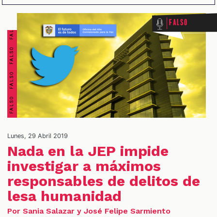
FALSO FALSO FALSO FALSO FALSO FALSO FALSO FALSO
Falso
OS
Lunes, 29 Abril 2019
Nada en la JEP impide
investigar a máximos
responsables de delitos de
lesa humanidad
Por Sania Salazar y José Felipe Sarmiento