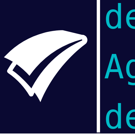
d
A
d