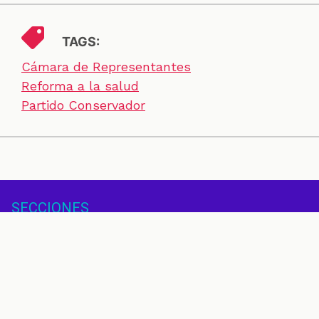
TAGS:
Cámara de Representantes
Reforma a la salud
Partido Conservador
SECCIONES
CONTACTO
ESPECIALES
CHEQUEOS
ZOOM
INVESTIGACIONES
COLOMBIACHECK
SOBRE NOSOTROS
POLÍTICA DE DATOS
PREGUNTAS FRECUENTES
METODOLOGÍA
TÉRMINOS Y CONDICIONES