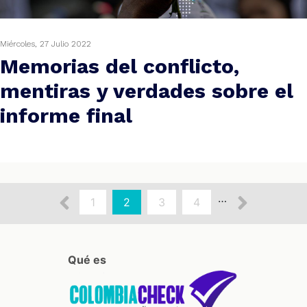
Miércoles, 27 Julio 2022
Memorias del conflicto,
mentiras y verdades sobre el
informe final
aginación
Página
Siguie
…
Page
1
Página
2
Page
3
Page
4
actual
anterior
págin
Qué es