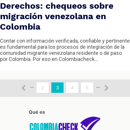
Derechos: chequeos sobre
migración venezolana en
Colombia
Contar con información verificada, confiable y pertinente
es fundamental para los procesos de integración de la
comunidad migrante venezolana residente o de paso
por Colombia. Por eso en Colombiacheck...
aginación
Página
Sigui
…
…
Page
2
Página
3
Page
4
Page
5
actual
anterior
págin
Qué es