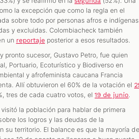
33%) y se reafirmó en la
(52%). Una
segunda
como la excepción que como la regla en el
tada sobre todo por personas afros e indígenas
adas y excluidas. Colombiacheck también
en un
posterior a esos resultados.
reportaje
y pronto sucesor, Gustavo Petro, fue quien
ial, Portuario, Ecoturístico y Biodiverso en
ambiental y afrofeminista caucana Francia
ta. Allí obtuvieron el 60% de la votación el
2
, tres de cada cuatro votos, el
.
19 de junio
 visitó la población para hablar de primera
obre los logros y las deudas de la
n su territorio. El balance es que la mayoría d