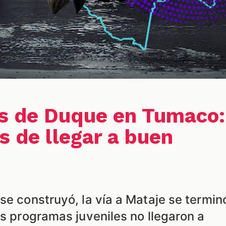
s de Duque en Tumaco:
s de llegar a buen
se construyó, la vía a Mataje se termin
os programas juveniles no llegaron a