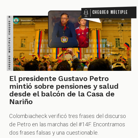
CHEQUEO MÚLTIPLE CHEQUEO MÚLTIPLE CHEQUEO MÚLTIPLE CHEQUEO MÚLTIPLE CHEQUEO MÚLTIPLE CHEQUEO MÚLTIPLE CHEQUEO MÚLTIPLE
Chequeo Múltiple
ACIONES
ECIALES
El presidente Gustavo Petro
mintió sobre pensiones y salud
desde el balcón de la Casa de
Nariño
Colombiacheck verificó tres frases del discurso
de Petro en las marchas del #14F. Encontramos
PODCAST
dos frases falsas y una cuestionable.