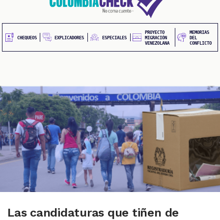
20
contenido
principal
UEOS
PROYECTO
MEMORIAS
EXPLICADORES
CHEQUEOS
ESPECIALES
MIGRACIÓN
DEL
VENEZOLANA
CONFLICTO
ONES
Las candidaturas que tiñen de