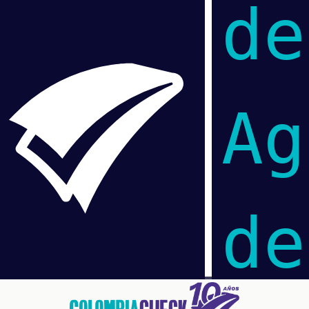
de
Ag
de
Pasar
al