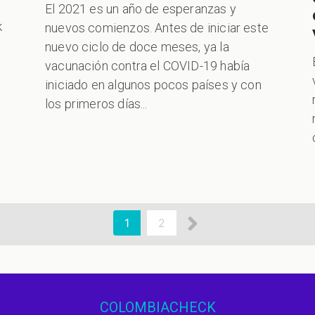
El 2021 es un año de esperanzas y
k
nuevos comienzos. Antes de iniciar este
nuevo ciclo de doce meses, ya la
vacunación contra el COVID-19 había
iniciado en algunos pocos países y con
los primeros días...
Siguiente
Página
1
Page
2
actual
página
COLOMBIACHECK