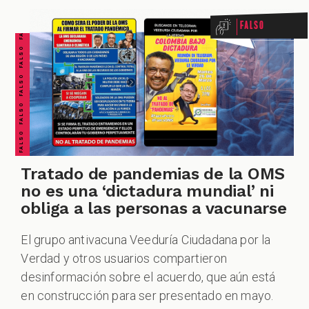
FALSO FALSO FALSO FALSO FALSO FALSO FALSO
Falso
ACIONES
ECIALES
Tratado de pandemias de la OMS
no es una ‘dictadura mundial’ ni
obliga a las personas a vacunarse
El grupo antivacuna Veeduría Ciudadana por la
Verdad y otros usuarios compartieron
PODCAST
desinformación sobre el acuerdo, que aún está
en construcción para ser presentado en mayo.