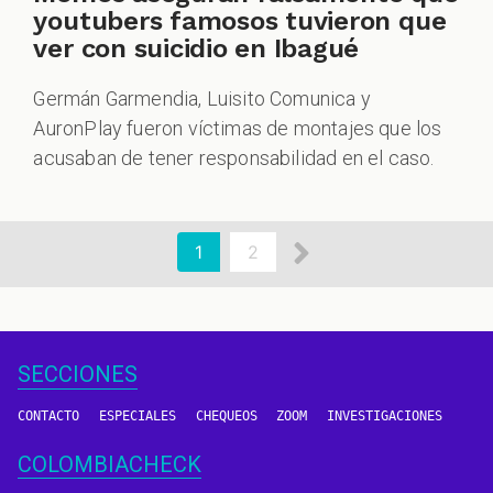
youtubers famosos tuvieron que
ver con suicidio en Ibagué
Germán Garmendia, Luisito Comunica y
AuronPlay fueron víctimas de montajes que los
acusaban de tener responsabilidad en el caso.
aginación
Siguiente
Página
1
Page
2
actual
página
SECCIONES
CONTACTO
ESPECIALES
CHEQUEOS
ZOOM
INVESTIGACIONES
COLOMBIACHECK