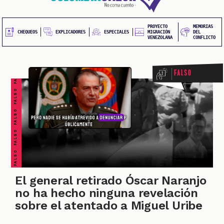
20
contenido
principal
UEOS
PROYECTO
MEMORIAS
FALSO FALSO FALSO FALSO FALSO FALSO FALSO
EXPLICADORES
CHEQUEOS
ESPECIALES
MIGRACIÓN
DEL
VENEZOLANA
CONFLICTO
Falso
ONES
El general retirado Óscar Naranjo
no ha hecho ninguna revelación
sobre el atentado a Miguel Uribe