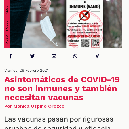
OS
Viernes, 26 Febrero 2021
Asintomáticos de COVID-19
no son inmunes y también
necesitan vacunas
ES
Por Mónica Ospino Orozco
Las vacunas pasan por rigurosas
pruebas de seguridad y eficacia