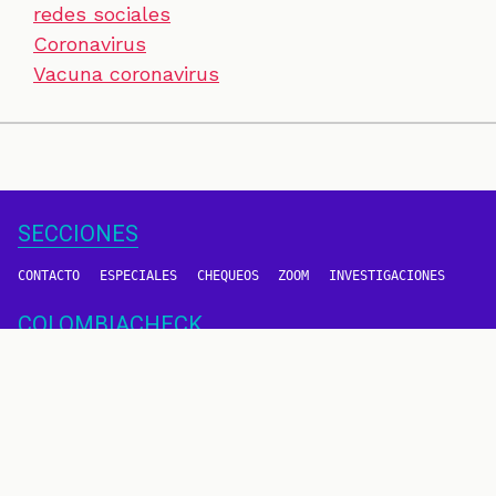
redes sociales
Coronavirus
Vacuna coronavirus
SECCIONES
CONTACTO
ESPECIALES
CHEQUEOS
ZOOM
INVESTIGACIONES
COLOMBIACHECK
SOBRE NOSOTROS
POLÍTICA DE DATOS
PREGUNTAS FRECUENTES
METODOLOGÍA
TÉRMINOS Y CONDICIONES
Un proyecto de