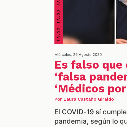
Miércoles, 26 Agosto 2020
Es falso que 
‘falsa pande
‘Médicos por
Por Laura Castaño Giraldo
El COVID-19 sí cumple 
pandemia, según lo qu