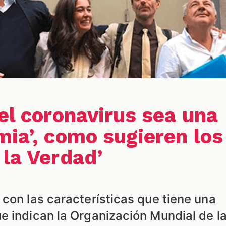
el coronavirus sea una
mia’, como sugieren los
 la Verdad’
con las características que tiene una
e indican la Organización Mundial de l