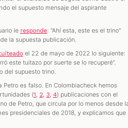
ndo el supuesto mensaje del aspirante
uario le
: “Ahí esta, este es el trino”
responde
o de la supuesta publicación.
el 22 de mayo de 2022 lo siguiente:
tuiteado
ró este tuitazo por suerte se lo recuperé”.
o del supuesto trino.
 a Petro es falso. En Colombiacheck hemos
rtunidades (
,
,
,
) publicaciones con el
1
2
3
4
ino de Petro, que circula por lo menos desde l
nes presidenciales de 2018, y explicamos que