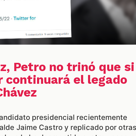
z, Petro no trinó que si
r continuará el legado
 Chávez
 candidato presidencial recientemente
calde Jaime Castro y replicado por otra