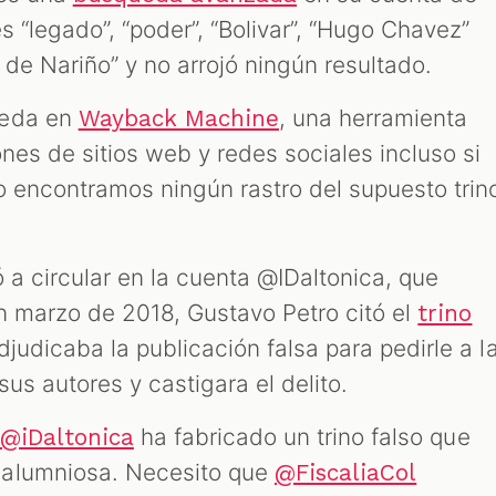
s “legado”, “poder”, “Bolivar”, “Hugo Chavez”
a de Nariño” y no arrojó ningún resultado.
ueda en
, una herramienta
Wayback Machine
nes de sitios web y redes sociales incluso si
o encontramos ningún rastro del supuesto trin
 a circular en la cuenta @IDaltonica, que
En marzo de 2018, Gustavo Petro citó el
trino
djudicaba la publicación falsa para pedirle a l
sus autores y castigara el delito.
ha fabricado un trino falso que
@iDaltonica
calumniosa. Necesito que
@FiscaliaCol