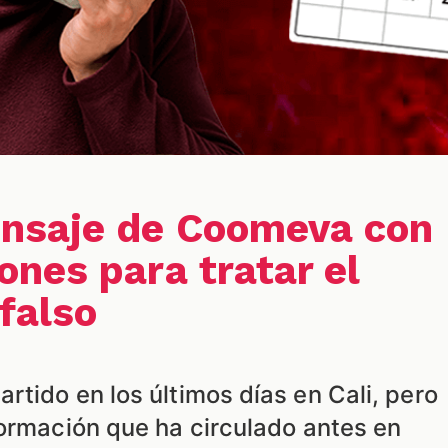
nsaje de Coomeva con
nes para tratar el
falso
tido en los últimos días en Cali, pero
formación que ha circulado antes en