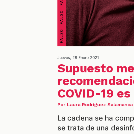
Jueves, 28 Enero 2021
Supuesto me
recomendacio
COVID-19 es 
Por Laura Rodríguez Salamanca
La cadena se ha compar
se trata de una desin