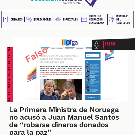
20
contenido
principal
UEOS
PROYECTO
MEMORIAS
FALSO FALSO FALSO FALSO FALSO FALSO FALSO
EXPLICADORES
CHEQUEOS
ESPECIALES
MIGRACIÓN
DEL
VENEZOLANA
CONFLICTO
Falso
ONES
La Primera Ministra de Noruega
no acusó a Juan Manuel Santos
de “robarse dineros donados
para la paz”