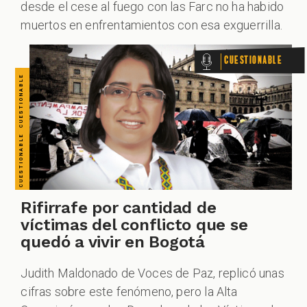
VERDADERO PERO... VERDADERO PERO... VERDADERO PERO... VERDADERO PERO... VERDADERO PERO... VERDADERO PERO... VERDADERO PERO...
desde el cese al fuego con las Farc no ha habido
muertos en enfrentamientos con esa exguerrilla.
Cuestionable
Rifirrafe por cantidad de
víctimas del conflicto que se
quedó a vivir en Bogotá
Judith Maldonado de Voces de Paz, replicó unas
cifras sobre este fenómeno, pero la Alta