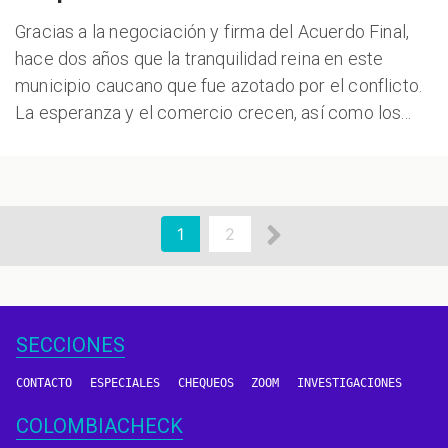
Gracias a la negociación y firma del Acuerdo Final,
hace dos años que la tranquilidad reina en este
municipio caucano que fue azotado por el conflicto.
La esperanza y el comercio crecen, así como los...
aginación
Siguiente
Página
1
Page
2
actual
página
SECCIONES
CONTACTO
ESPECIALES
CHEQUEOS
ZOOM
INVESTIGACIONES
COLOMBIACHECK