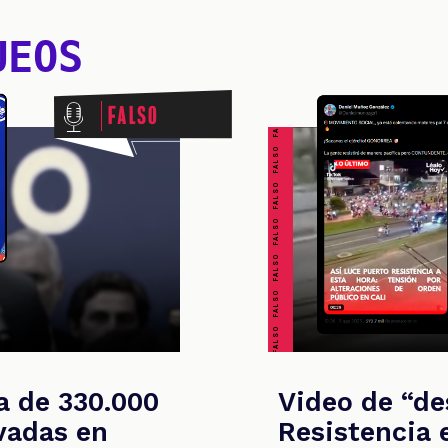
UEOS
Falso
FALSO FALSO FALSO FALSO FALSO FALSO FALSO
a de 330.000
Video de “d
vadas en
Resistencia 