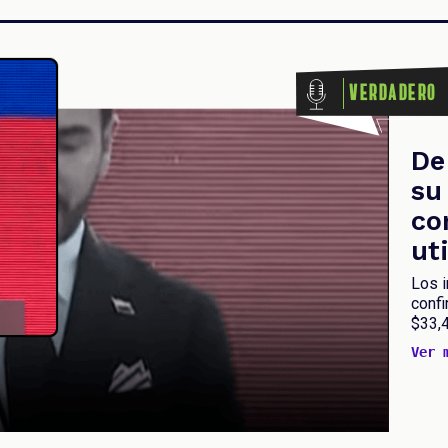
Verdadero
De
su
co
ut
Los i
conf
$33,4
Ver 