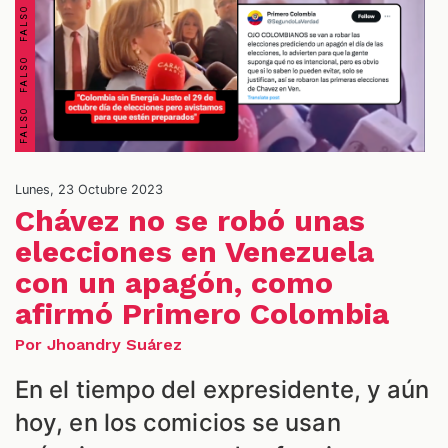
S
Lunes, 23 Octubre 2023
Chávez no se robó unas
elecciones en Venezuela
con un apagón, como
afirmó Primero Colombia
Por Jhoandry Suárez
En el tiempo del expresidente, y aún
hoy, en los comicios se usan