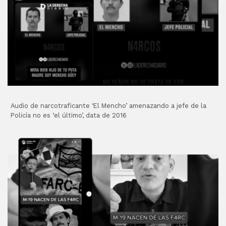
Audio de narcotraficante ‘El Mencho’ amenazando a jefe de la
Policía no es ‘el último’, data de 2016