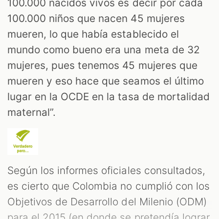
100.000 nacidos vivos es decir por cada
100.000 niños que nacen 45 mujeres
mueren, lo que había establecido el
mundo como bueno era una meta de 32
mujeres, pues tenemos 45 mujeres que
mueren y eso hace que seamos el último
lugar en la OCDE en la tasa de mortalidad
maternal”.
Según los informes oficiales consultados,
es cierto que Colombia no cumplió con los
Objetivos de Desarrollo del Milenio (ODM)
Consultamos a la ministra así como al
para el 2015 (en donde se pretendía lograr