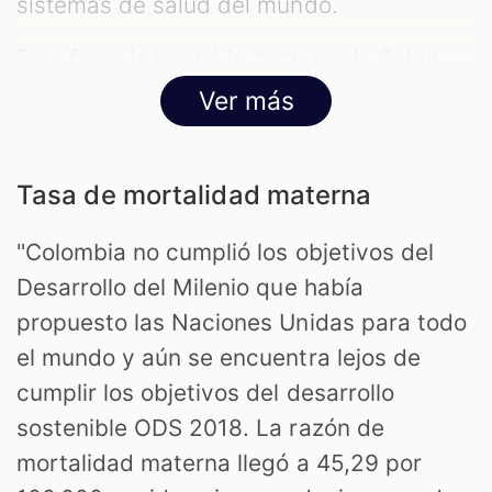
sistemas de salud del mundo.
Esta frase la repitió la ministra de Salud,
Carolina Corcho, en un
debate de control
Ver más
político que ocurrió el 9 de noviembre
en la Comisión Séptima de la Cámara
Tasa de mortalidad materna
. Sin embargo, Corcho
de Representantes
no especificó que la tasa de mortalidad
"Colombia no cumplió los objetivos del
fuera por cáncer de mama: “Pero además
Desarrollo del Milenio que había
sobre el cáncer, OCDE informe 2020-2021
propuesto las Naciones Unidas para todo
Colombia ocupa el puesto 28 de 48, pero
el mundo y aún se encuentra lejos de
lo que es peor, entre la detección de
cumplir los objetivos del desarrollo
síntomas de cáncer y el comienzo del
sostenible ODS 2018. La razón de
tratamiento el promedio de tiempo son
mortalidad materna llegó a 45,29 por
106,5 días”.