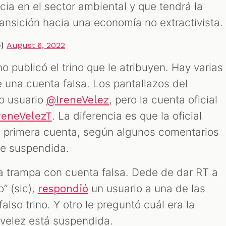
ia en el sector ambiental y que tendrá la
transición hacia una economía no extractivista.
o)
August 6, 2022
o publicó el trino que le atribuyen. Hay varias
 una cuenta falsa. Los pantallazos del
o usuario
, pero la cuenta oficial
@IreneVelez
. La diferencia es que la oficial
reneVelezT
 La primera cuenta, según algunos comentarios
fue suspendida.
la trampa con cuenta falsa. Dede de dar RT a
o” (sic),
un usuario a una de las
respondió
lso trino. Y otro le preguntó cuál era la
velez está suspendida.