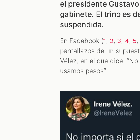
el presidente Gustavo
gabinete. El trino es 
suspendida.
En Facebook (
,
,
,
,
1
2
3
4
5
pantallazos de un supuesto
Vélez, en el que dice: “No
usamos pesos”.