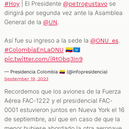
| El Presidente
se
#Hoy
@petrogustavo
dirigirá por segunda vez ante la Asamblea
General de la
.
@UN
Así fue su ingreso a la sede la
.
@ONU_es
🇨🇴🇺🇳
#ColombiaEnLaONU
pic.twitter.com/iRtObq3In9
— Presidencia Colombia 🇨🇴 (@infopresidencia)
September 19, 2023
Recordemos que los aviones de la Fuerza
Aérea FAC-1222 y el presidencial FAC-
0001 estuvieron juntos en Nueva York el 16
de septiembre, así que en caso de que la
menor hubiese abordado la otra aeronave