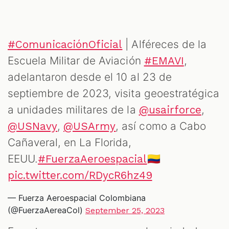
| Alféreces de la
#ComunicaciónOficial
Escuela Militar de Aviación
,
#EMAVI
adelantaron desde el 10 al 23 de
septiembre de 2023, visita geoestratégica
a unidades militares de la
,
@usairforce
,
, así como a Cabo
@USNavy
@USArmy
Cañaveral, en La Florida,
EEUU.
🇨🇴
#FuerzaAeroespacial
pic.twitter.com/RDycR6hz49
— Fuerza Aeroespacial Colombiana
(@FuerzaAereaCol)
September 25, 2023