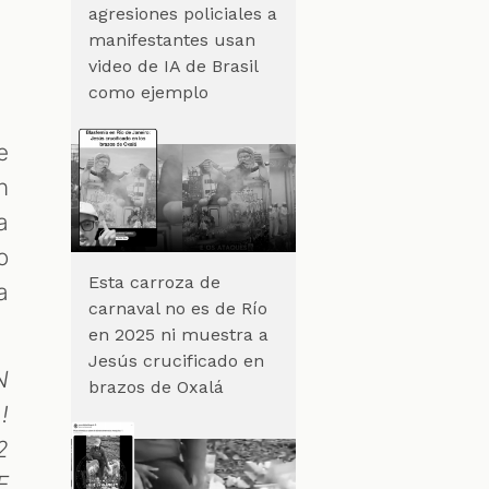
agresiones policiales a
manifestantes usan
video de IA de Brasil
como ejemplo
e
n
a
o
Esta carroza de
a
carnaval no es de Río
en 2025 ni muestra a
Jesús crucificado en
N
brazos de Oxalá
!
2
E