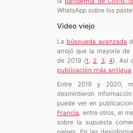
la
pandemia de Covid-1
WhatsApp sobre los paste
Video viejo
La
d
búsqueda avanzada
arrojó que la mayoría de
de 2019 (
,
,
,
). Así
1
2
3
4
publicación más antigua
Entre 2019 y 2020, m
desmintieron informació
puede ver en publicacio
, entre otros, el 
Francia
sobre la supuesta comer
países. En las desinform