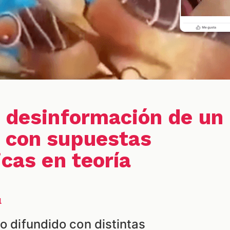
a desinformación de un
 con supuestas
icas en teoría
l
do difundido con distintas