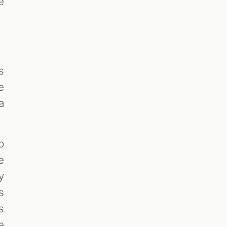
e
s
e
a
o
e
y
s
s
e