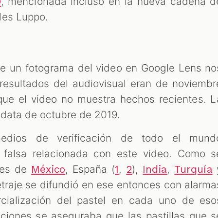
, mencionada incluso en la nueva cadena d
9
les Luppo.
e un fotograma del video en Google Lens no
 resultados del audiovisual eran de noviembr
 que el video no muestra hechos recientes. L
data de octubre de 2019.
edios de verificación de todo el mund
n falsa relacionada con este video. Como s
nes de
, España (
,
),
,
México
1
2
India
Turquía
metraje se difundió en ese entonces con alarma
cialización del pastel en cada uno de eso
aciones se aseguraba que las pastillas que s