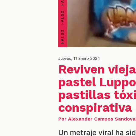
Jueves, 11 Enero 2024
Reviven viej
pastel Luppo
pastillas tóx
conspirativa
Por Alexander Campos Sandova
Un metraje viral ha si