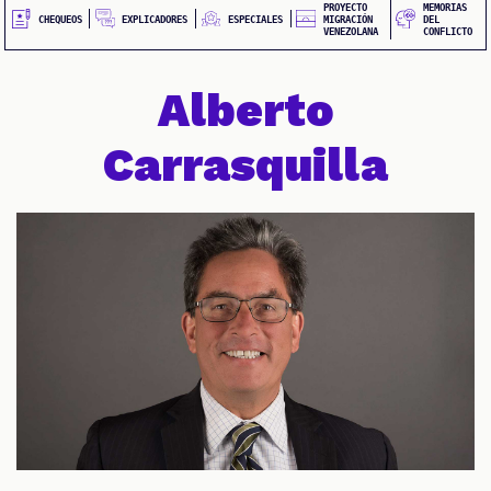
QUEOS
PROYECTO
MEMORIAS
EXPLICADORES
CHEQUEOS
ESPECIALES
MIGRACIÓN
DEL
VENEZOLANA
CONFLICTO
Alberto
Carrasquilla
IONES
IALES