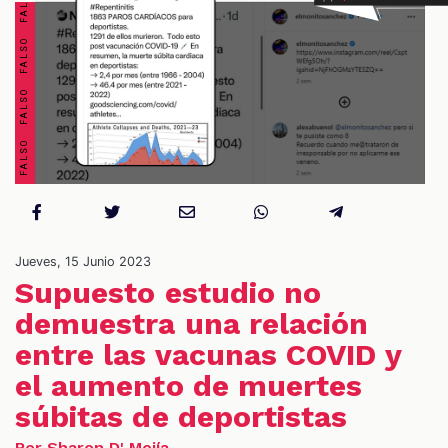
S
Jueves, 15 Junio 2023
Supuesto estudio no
demuestra una relación
entre las vacunas COVID y
el aumento de muertes
súbitas de deportistas
Por Sharon D' Mejía