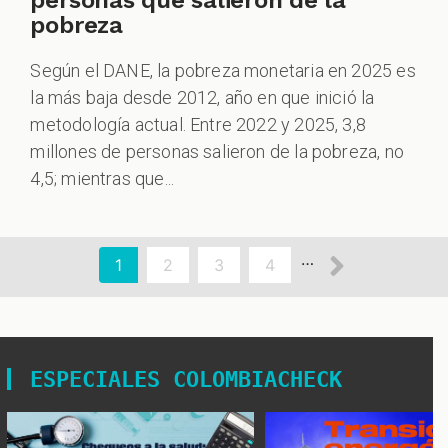
pobreza
Según el DANE, la pobreza monetaria en 2025 es
la más baja desde 2012, año en que inició la
metodología actual. Entre 2022 y 2025, 3,8
millones de personas salieron de la pobreza, no
4,5; mientras que...
aginación
Siguien
…
Página
1
Page
2
Page
3
Page
4
actual
página
ESPECIALES COLOMBIACHECK