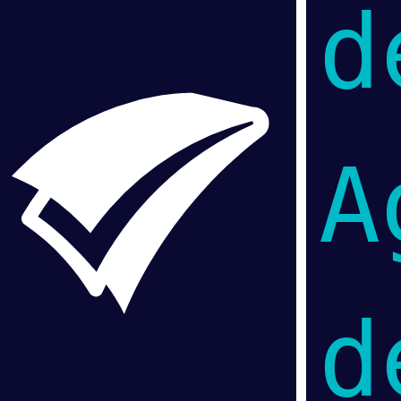
d
A
d