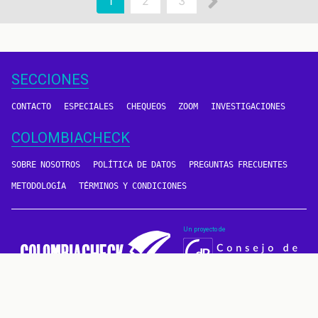
Siguiente
Página
1
Page
2
Page
3
actual
página
SECCIONES
CONTACTO
ESPECIALES
CHEQUEOS
ZOOM
INVESTIGACIONES
COLOMBIACHECK
SOBRE NOSOTROS
POLÍTICA DE DATOS
PREGUNTAS FRECUENTES
METODOLOGÍA
TÉRMINOS Y CONDICIONES
Un proyecto de
CONTÁCTANOS
METODOLOGÍA