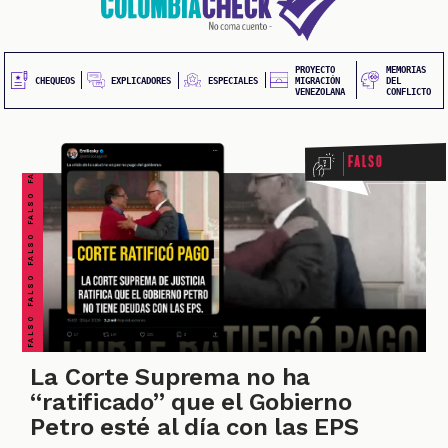
20
contenido
principal
UEOS
PROYECTO
MEMORIAS
FALSO FALSO FALSO FALSO FALSO FALSO FALSO
EXPLICADORES
CHEQUEOS
ESPECIALES
MIGRACIÓN
DEL
VENEZOLANA
CONFLICTO
Falso
ONES
La Corte Suprema no ha
“ratificado” que el Gobierno
Petro esté al día con las EPS