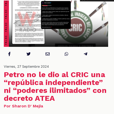
S
Viernes, 27 Septiembre 2024
Petro no le dio al CRIC una
“república independiente”
ni “poderes ilimitados” con
decreto ATEA
Por Sharon D' Mejía