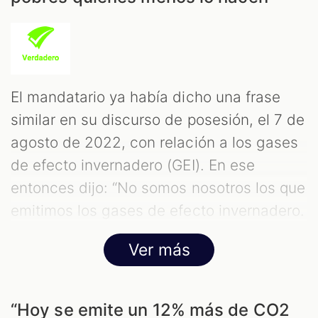
El mandatario ya había dicho una frase
similar en su discurso de posesión, el 7 de
agosto de 2022, con relación a los gases
de efecto invernadero (GEI). En ese
entonces dijo: “No somos nosotros los que
emitimos los gases de efecto invernadero.
Son los ricos del mundo quienes lo hacen”,
Ver más
lo cual
y
verificamos en ese momento
encontramos que, de acuerdo con la
evidencia científica, es verdadero.
“Hoy se emite un 12% más de CO2